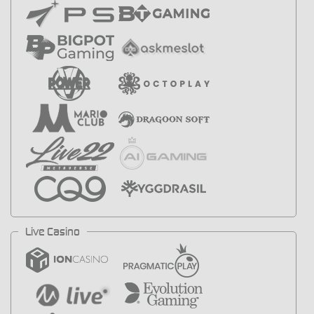
Live Casino