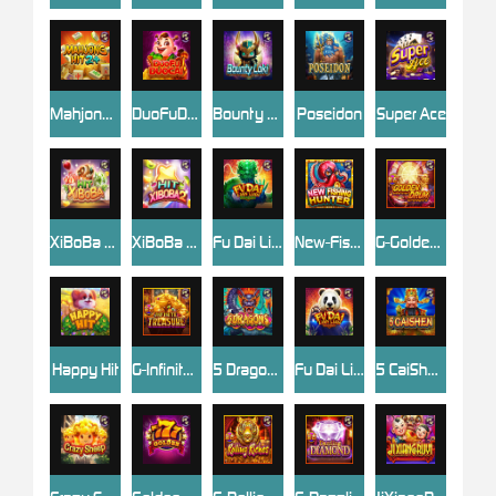
Mahjong Hit 2+
DuoFuDuoCai
Bounty Loki
Poseidon
Super Ace
XiBoBa Hit
XiBoBa Hit2
Fu Dai Lian Lian-Dragon
New-Fishing Hunter
G-GoldenDrum
Happy Hit
G-InfiniteTreasure
5 Dragons(H5)
Fu Dai Lian Lian-Panda
5 CaiShen(H5)