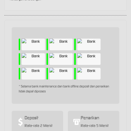
* Selama bank maintenance dan bank offline deposit dan penarikan
tidak dapat diproses
Deposit
Penarikan
Rata-rata 2 Menit
Rata-rata 5 Menit