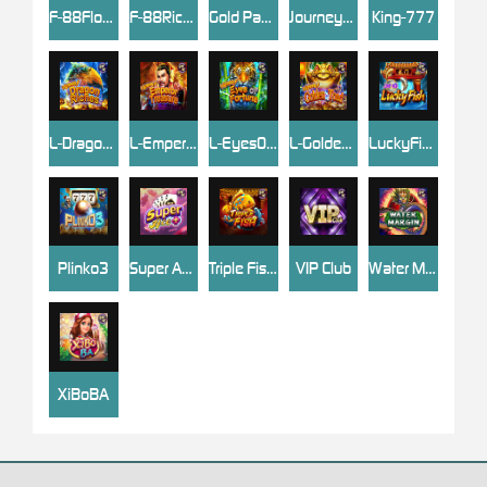
F-88Flower(H5)
F-88Riches(H5)
Gold Panda(H5)
JourneyToTheWest
King-777
L-DragonRiches
L-EmperorTreasure
L-EyesOfFortune
L-GoldenToad
LuckyFish
Plinko3
Super Ace+
Triple Fish(H5)
VIP Club
Water Margin(H5)
XiBoBA